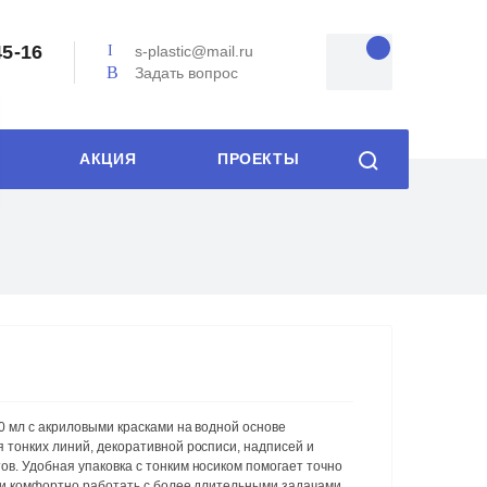
45-16
s-plastic@mail.ru
Задать вопрос
АКЦИЯ
ПРОЕКТЫ
0 мл с акриловыми красками на водной основе
 тонких линий, декоративной росписи, надписей и
в. Удобная упаковка с тонким носиком помогает точно
 и комфортно работать с более длительными задачами.