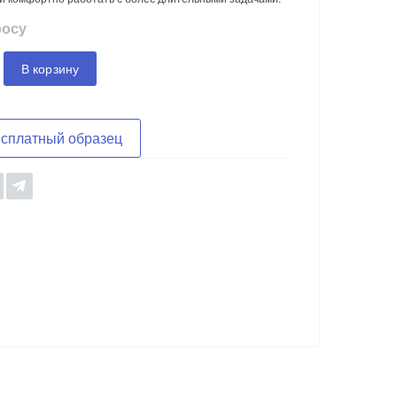
росу
В корзину
есплатный образец