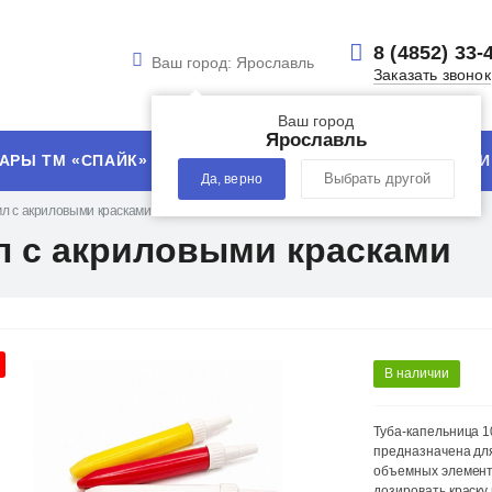
8 (4852) 33-
Ваш город:
Ярославль
Заказать звонок
Ваш город
Ярославль
АРЫ ТМ «СПАЙК»
УСЛУГИ
ТЕХНОЛОГИИ
Да, верно
Выбрать другой
мл с акриловыми красками
л с акриловыми красками
В наличии
Туба-капельница 1
предназначена для
объемных элементо
дозировать краску