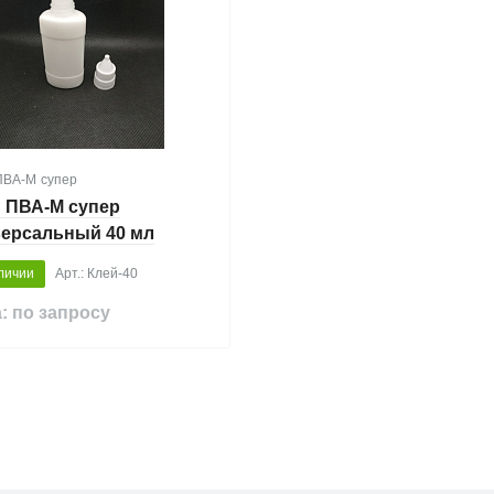
ПВА-М супер
 ПВА-М супер
ерсальный 40 мл
личии
Арт.: Клей-40
: по запросу