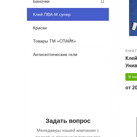
Баночки
Клей ПВА-М супер
Краски
Товары ТМ «СПАЙК»
Клей 
Антисептические гели
Клей
Унив
В на
20
Задать вопрос
Менеджеры нашей компании с