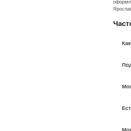
оформле
Ярослав
Част
Как
Под
Мож
Ес
Мож