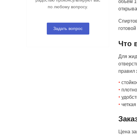
радостью проконсультируют вас
объем 1
по любому вопросу.
открыва
Спиртов
готовой
Задать вопрос
Что 
Для жид
отверст
правил 
стойко
плотно
удобст
четкая
Зака
Цена за