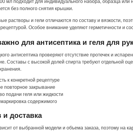
00 мл подходит для индивидуального набора, образца или 
ется без полного снятия крышки.
ые растворы и гели отличаются по составу и вязкости, поэ
 рецептурой. Особое внимание уделяют герметичности и со
важно для антисептика и геля для ру
кого антисептика проверяют отсутствие протечек и испаре
ие. Составы с высокой долей спирта требуют отдельной оц
хранения.
сть к конкретной рецептуре
е повторное закрывание
во подачи геля или жидкости
 маркировка содержимого
з и доставка
висит от выбранной модели и объема заказа, поэтому на ка