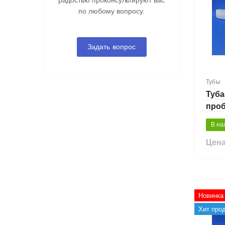
радостью проконсультируют вас
по любому вопросу.
Задать вопрос
Тубы
Туба
проб
кры
В на
Цена
Новинка
Хит про