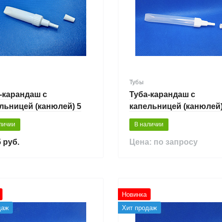
Тубы
-карандаш с
Туба-карандаш с
льницей (канюлей) 5
капельницей (канюлей)
мл
личии
В наличии
 руб.
Цена: по запросу
Новинка
даж
Хит продаж