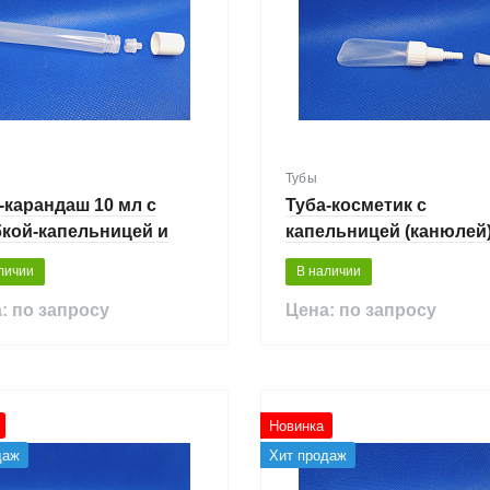
Тубы
-карандаш 10 мл с
Туба-косметик с
кой-капельницей и
капельницей (канюлей)
шкой
мл
личии
В наличии
: по запросу
Цена: по запросу
Новинка
даж
Хит продаж