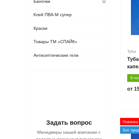
Баночки
Клей ПВА-М супер
Краски
Товары ТМ «СПАЙК»
Тубы
Антисептические гели
Туба
капе
мл
В на
15
Задать вопрос
Новинка
Хит про
Менеджеры нашей компании с