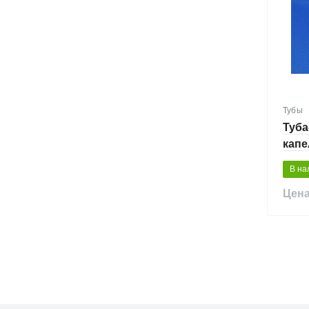
Тубы
Туба
капе
В на
Цена