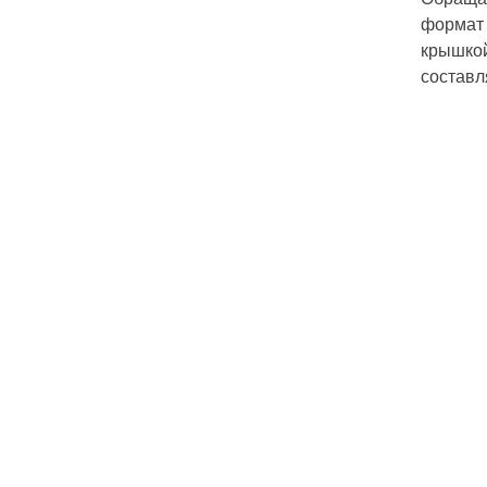
формат 
крышкой
составл