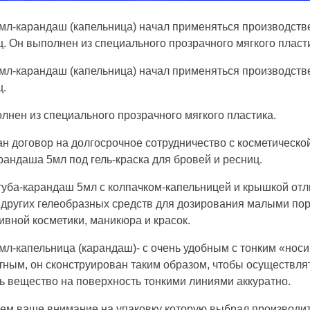
мл-карандаш (капельница) начал применяться производств
ц. Он выполнен из специального прозрачного мягкого пласт
мл-карандаш (капельница) начал применяться производств
ц.
лнен из специального прозрачного мягкого пластика.
н договор на долгосрочное сотрудничество с косметическо
рандаша 5мл под гель-краска для бровей и ресниц.
 туба-карандаш 5мл с колпачком-капельницей и крышкой отл
 других гелеобразных средств для дозирования малыми пор
ивной косметики, маникюра и красок.
мл-капельница (карандаш)- с очень удобным с тонким «нос
ным, он сконструирован таким образом, чтобы осуществлят
ь вещество на поверхность тонкими линиями аккуратно.
м ваше внимание на упаковку которую выбрал производите