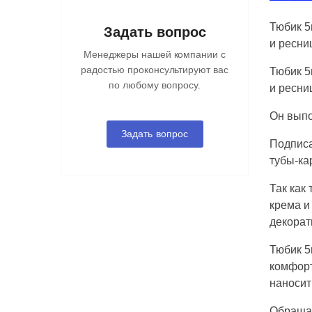
Тюбик 5
Задать вопрос
и ресни
Менеджеры нашей компании с
радостью проконсультируют вас
Тюбик 5
по любому вопросу.
и ресни
Он выпо
Задать вопрос
Подписа
тубы-ка
Так как
крема и
декорат
Тюбик 5
комфорт
наносит
Обращае