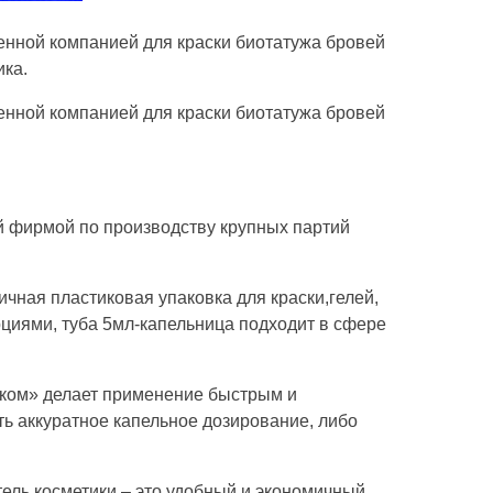
енной компанией для краски биотатужа бровей
ика.
енной компанией для краски биотатужа бровей
й фирмой по производству крупных партий
ичная пластиковая упаковка для краски,гелей,
циями, туба 5мл-капельница подходит в сфере
иком» делает применение быстрым и
ь аккуратное капельное дозирование, либо
ль косметики – это удобный и экономичный